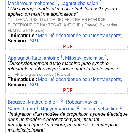
1
2
Machmoum mohamed
,
Laghrouche salah
.
"The average model of a multi-stach fuel cell system
applied on maritime applications"
1 - IREENA : INSTITUT DE RECHERCHE EN ENERGIE
ELECTRIQUE DE NANTES ATLANTIQUE ( France), 2 - Institut
FEMTO-ST ( France)
Thématique
:
Mobilité décarbonée pour les transports
,
Session
:
SP1
PDF
1
1
Applagnat-Tartet antoine
,
Milosavljevic misa
.
"Dimensionnement d'une machine pure synchro-
reluctante à pôles asymétriques pour la haute vitesse"
1 - IFP Energies nouvelles ( France)
Thématique
:
Mobilité décarbonée pour les transports
,
Session
:
SP1
PDF
1,2
1
Brousset-Matheu didier
,
Roboam xavier
,
1
2
2
Sareni bruno
,
Nguyen Van eric
,
Defoort sébastien
.
"Intégration d'un modèle de propulsion hybride électrique
dans un modèle d'aéronef complet, incluant
aérodynamique et structure, en vue de sa conception
multidisciplinaire"