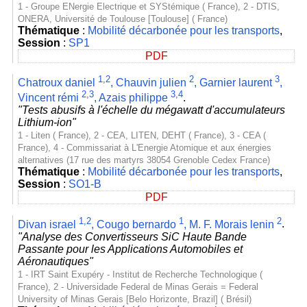
1 - Groupe ENergie Electrique et SYStémique ( France), 2 - DTIS,
ONERA, Université de Toulouse [Toulouse] ( France)
Thématique
:
Mobilité décarbonée pour les transports
,
Session
:
SP1
PDF
1,2
2
3
Chatroux daniel
,
Chauvin julien
,
Garnier laurent
,
2,3
3,4
Vincent rémi
,
Azais philippe
.
"Tests abusifs à l'échelle du mégawatt d'accumulateurs
Lithium-ion"
1 - Liten ( France), 2 - CEA, LITEN, DEHT ( France), 3 - CEA (
France), 4 - Commissariat à L'Energie Atomique et aux énergies
alternatives (17 rue des martyrs 38054 Grenoble Cedex France)
Thématique
:
Mobilité décarbonée pour les transports
,
Session
:
SO1-B
PDF
1,2
1
2
Divan israel
,
Cougo bernardo
,
M. F. Morais lenin
.
"Analyse des Convertisseurs SiC Haute Bande
Passante pour les Applications Automobiles et
Aéronautiques"
1 - IRT Saint Exupéry - Institut de Recherche Technologique (
France), 2 - Universidade Federal de Minas Gerais = Federal
University of Minas Gerais [Belo Horizonte, Brazil] ( Brésil)