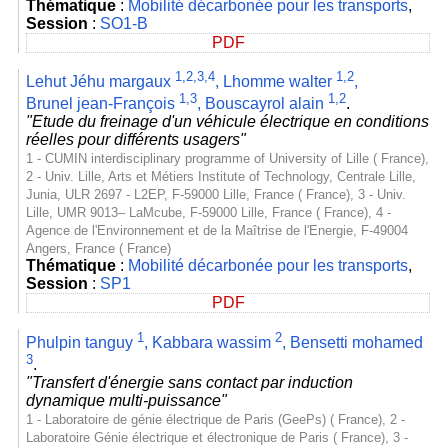
Thématique
:
Mobilité décarbonée pour les transports
,
Session
:
SO1-B
PDF
1,2,3,4
1,2
Lehut Jéhu margaux
,
Lhomme walter
,
1,3
1,2
Brunel jean-François
,
Bouscayrol alain
.
"Etude du freinage d'un véhicule électrique en conditions
réelles pour différents usagers"
1 - CUMIN interdisciplinary programme of University of Lille ( France),
2 - Univ. Lille, Arts et Métiers Institute of Technology, Centrale Lille,
Junia, ULR 2697 - L2EP, F-59000 Lille, France ( France), 3 - Univ.
Lille, UMR 9013– LaMcube, F-59000 Lille, France ( France), 4 -
Agence de l'Environnement et de la Maîtrise de l'Energie, F-49004
Angers, France ( France)
Thématique
:
Mobilité décarbonée pour les transports
,
Session
:
SP1
PDF
1
2
Phulpin tanguy
,
Kabbara wassim
,
Bensetti mohamed
3
.
"Transfert d'énergie sans contact par induction
dynamique multi-puissance"
1 - Laboratoire de génie électrique de Paris (GeePs) ( France), 2 -
Laboratoire Génie électrique et électronique de Paris ( France), 3 -