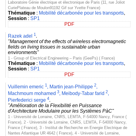
Laboratoire Génie électrique et électronique de Paris (11, rue Joliot
CuriePlateau de Moulon91192 Gif sur Yvette France)
Thématique
:
Mobilité décarbonée pour les transports
,
Session
:
SP1
PDF
1
Razek adel
.
"Management of the effects of wireless electromagnetic
fields on living tissues in sustainable urban
environments"
1 - Group of Electrical Engineering – Paris (GeePs) ( France)
Thématique
:
Mobilité décarbonée pour les transports
,
Session
:
SP1
PDF
1
2
Vuillemin emeric
,
Martin jean-Philippe
,
3
2
Machmoum mohamed
,
Meibody-Tabar farid
,
4
Pierfederici serge
.
"Amélioration de la Flexibilité en Puissance
d'Architecture Modulaire pour les Systèmes PàC"
1 - Université de Lorraine, CNRS, LEMTA, F-54000 Nancy, France (
France), 2 - Université de Lorraine, CNRS, LEMTA, F-54000 Nancy,
France ( France), 3 - Institut de Recherche en Energie Electrique de
Nantes Atlantique UR 4642 ( France), 4 - Université de Lorraine,