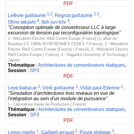
PDF
1,2
2,3
Lefèvre guillaume
,
Regnat guillaume
,
4
4
Ohno takashi
,
Itoh jun-Ichi
.
"Conception optimale de convertisseur LLC à large
excursion de tension par reconfiguration topologique"
1 - Mitsubishi Electric R&D Centre Europe [France] (1, allée de
Beaulieu CS 10806 35708 RENNES CEDEX 7 France), 2 - Mitsubishi
Electric R&D Centre Europe [France] ( France), 3 - Mitsubishi Electric
R&D Centre Europe ( France), 4 - Nagaoka University of Technology (
Japon)
Thématique
:
Architectures de convertisseurs statiques
,
Session
:
SP3
PDF
1
1
1
Leye babacar
,
Viné guillaume
,
Vidal paul-Etienne
.
"Simulation d'architectures trois niveaux en vue de
l'intégration au sein d'un module de puissance"
1 - Laboratoire Génie de Production ( France)
Thématique
:
Architectures de convertisseurs statiques
,
Session
:
SP3
PDF
1
2
3
Limon merlin
,
Gaillard arnaud
,
Poure philippe
.