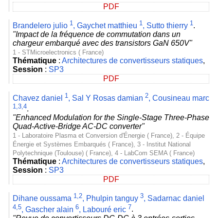
PDF
1
1
1
Brandelero julio
,
Gaychet matthieu
,
Sutto thierry
.
"Impact de la fréquence de commutation dans un
chargeur embarqué avec des transistors GaN 650V"
1 - STMicroelectronics ( France)
Thématique
:
Architectures de convertisseurs statiques
,
Session
:
SP3
PDF
1
2
Chavez daniel
,
Sal Y Rosas damian
,
Cousineau marc
1,3,4
.
"Enhanced Modulation for the Single-Stage Three-Phase
Quad-Active-Bridge AC-DC converter"
1 - Laboratoire Plasma et Conversion d'Énergie ( France), 2 - Équipe
Énergie et Systèmes Embarqués ( France), 3 - Institut National
Polytechnique (Toulouse) ( France), 4 - LabCom SEMA ( France)
Thématique
:
Architectures de convertisseurs statiques
,
Session
:
SP3
PDF
1,2
3
Dihane oussama
,
Phulpin tanguy
,
Sadarnac daniel
4,5
6
7
,
Gascher alain
,
Labouré eric
.