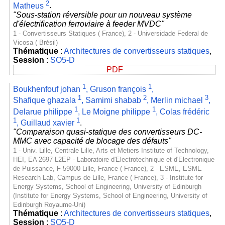
2
Matheus
.
"Sous-station réversible pour un nouveau système
d'électrification ferroviaire à feeder MVDC"
1 - Convertisseurs Statiques ( France), 2 - Universidade Federal de
Vicosa ( Brésil)
Thématique
:
Architectures de convertisseurs statiques
,
Session
:
SO5-D
PDF
1
1
Boukhenfouf johan
,
Gruson françois
,
1
2
3
Shafique ghazala
,
Samimi shabab
,
Merlin michael
,
1
1
Delarue philippe
,
Le Moigne philippe
,
Colas frédéric
1
1
,
Guillaud xavier
.
"Comparaison quasi-statique des convertisseurs DC-
MMC avec capacité de blocage des défauts"
1 - Univ. Lille, Centrale Lille, Arts et Metiers Institute of Technology,
HEI, EA 2697 L2EP - Laboratoire d'Electrotechnique et d'Electronique
de Puissance, F-59000 Lille, France ( France), 2 - ESME, ESME
Research Lab, Campus de Lille, France ( France), 3 - Institute for
Energy Systems, School of Engineering, University of Edinburgh
(Institute for Energy Systems, School of Engineering, University of
Edinburgh Royaume-Uni)
Thématique
:
Architectures de convertisseurs statiques
,
Session
:
SO5-D