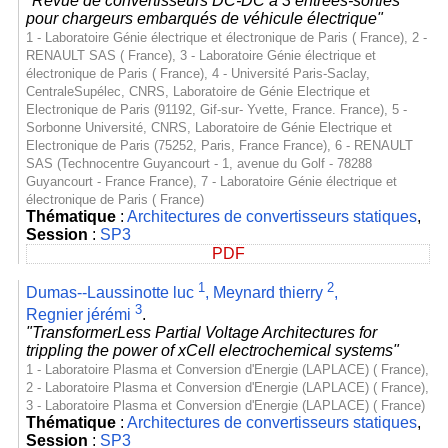
"Revue de convertisseurs DC-DC à 3 entrées-sorties
pour chargeurs embarqués de véhicule électrique"
1 - Laboratoire Génie électrique et électronique de Paris ( France), 2 -
RENAULT SAS ( France), 3 - Laboratoire Génie électrique et
électronique de Paris ( France), 4 - Université Paris-Saclay,
CentraleSupélec, CNRS, Laboratoire de Génie Electrique et
Electronique de Paris (91192, Gif-sur- Yvette, France. France), 5 -
Sorbonne Université, CNRS, Laboratoire de Génie Electrique et
Electronique de Paris (75252, Paris, France France), 6 - RENAULT
SAS (Technocentre Guyancourt - 1, avenue du Golf - 78288
Guyancourt - France France), 7 - Laboratoire Génie électrique et
électronique de Paris ( France)
Thématique
:
Architectures de convertisseurs statiques
,
Session
:
SP3
PDF
1
2
Dumas--Laussinotte luc
,
Meynard thierry
,
3
Regnier jérémi
.
"TransformerLess Partial Voltage Architectures for
trippling the power of xCell electrochemical systems"
1 - Laboratoire Plasma et Conversion d'Energie (LAPLACE) ( France),
2 - Laboratoire Plasma et Conversion d'Energie (LAPLACE) ( France),
3 - Laboratoire Plasma et Conversion d'Energie (LAPLACE) ( France)
Thématique
:
Architectures de convertisseurs statiques
,
Session
:
SP3