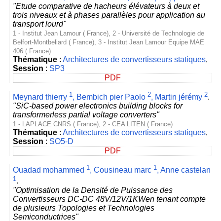
"Etude comparative de hacheurs élévateurs à deux et
trois niveaux et à phases parallèles pour application au
transport lourd"
1 - Institut Jean Lamour ( France), 2 - Université de Technologie de
Belfort-Montbeliard ( France), 3 - Institut Jean Lamour Equipe MAE
406 ( France)
Thématique
:
Architectures de convertisseurs statiques
,
Session
:
SP3
PDF
1
2
2
Meynard thierry
,
Bembich pier Paolo
,
Martin jérémy
.
"SiC-based power electronics building blocks for
transformerless partial voltage converters"
1 - LAPLACE CNRS ( France), 2 - CEA LITEN ( France)
Thématique
:
Architectures de convertisseurs statiques
,
Session
:
SO5-D
PDF
1
1
Ouadad mohammed
,
Cousineau marc
,
Anne castelan
1
.
"Optimisation de la Densité de Puissance des
Convertisseurs DC-DC 48V/12V/1KWen tenant compte
de plusieurs Topologies et Technologies
Semiconductrices"