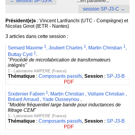
← session SP-J3-A
...en parallèle...
session SP-J3-C →
Président(e)s
: Vincent Lanfranchi (UTC - Compiègne) et
Nicolas Ginot (IETR - Nantes)
3 articles dans cette session :
1
1
1
Semard Maxime
,
Joubert Charles
,
Martin Christian
,
1
Buttay Cyril
.
"Procédé de microfabrication de transformateurs
intégrés"
1 - Laboratoire AMPERE (France)
Thématique
:
Composants passifs
,
Session
:
SP-J3-B
PDF
1
Sixdenier Fabien
,
Martin Christian
,
Vollaire Christian
,
Bréard Arnaud
,
Yade Ousseynou
.
"Modèle fréquentiel large bande pour inductances de
filtrage CEM"
1 - Laboratoire AMPERE (France)
Thématique
:
Composants passifs
,
Session
:
SP-J3-B
PDF