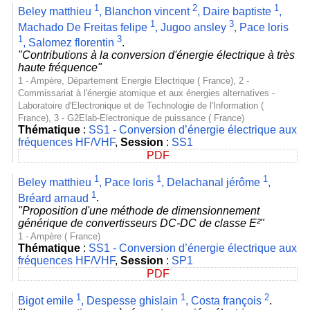
1
2
1
Beley matthieu
,
Blanchon vincent
,
Daire baptiste
,
1
3
Machado De Freitas felipe
,
Jugoo ansley
,
Pace loris
1
3
,
Salomez florentin
.
"Contributions à la conversion d'énergie électrique à très
haute fréquence"
1 - Ampère, Département Energie Electrique ( France), 2 -
Commissariat à l'énergie atomique et aux énergies alternatives -
Laboratoire d'Electronique et de Technologie de l'Information (
France), 3 - G2Elab-Electronique de puissance ( France)
Thématique
:
SS1 - Conversion d’énergie électrique aux
fréquences HF/VHF
,
Session
:
SS1
PDF
1
1
1
Beley matthieu
,
Pace loris
,
Delachanal jérôme
,
1
Bréard arnaud
.
"Proposition d'une méthode de dimensionnement
générique de convertisseurs DC-DC de classe E²"
1 - Ampère ( France)
Thématique
:
SS1 - Conversion d’énergie électrique aux
fréquences HF/VHF
,
Session
:
SP1
PDF
1
1
2
Bigot emile
,
Despesse ghislain
,
Costa françois
.