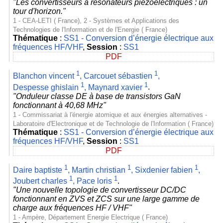
"Les convertisseurs à résonateurs piézoélectriques : un
tour d'horizon."
1 - CEA-LETI ( France), 2 - Systèmes et Applications des
Technologies de l'Information et de l'Energie ( France)
Thématique
:
SS1 - Conversion d’énergie électrique aux
fréquences HF/VHF
,
Session
:
SS1
PDF
1
1
Blanchon vincent
,
Carcouet sébastien
,
1
1
Despesse ghislain
,
Maynard xavier
.
"Onduleur classe DE à base de transistors GaN
fonctionnant à 40,68 MHz"
1 - Commissariat à l'énergie atomique et aux énergies alternatives -
Laboratoire d'Electronique et de Technologie de l'Information ( France)
Thématique
:
SS1 - Conversion d’énergie électrique aux
fréquences HF/VHF
,
Session
:
SS1
PDF
1
1
1
Daire baptiste
,
Martin christian
,
Sixdenier fabien
,
1
1
Joubert charles
,
Pace loris
.
"Une nouvelle topologie de convertisseur DC/DC
fonctionnant en ZVS et ZCS sur une large gamme de
charge aux fréquences HF / VHF"
1 - Ampère, Département Energie Electrique ( France)