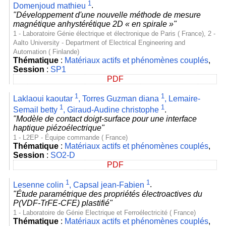
1
Domenjoud mathieu
.
"Développement d'une nouvelle méthode de mesure
magnétique anhystérétique 2D « en spirale »"
1 - Laboratoire Génie électrique et électronique de Paris ( France), 2 -
Aalto University - Department of Electrical Engineering and
Automation ( Finlande)
Thématique
:
Matériaux actifs et phénomènes couplés
,
Session
:
SP1
PDF
1
1
Laklaoui kaoutar
,
Torres Guzman diana
,
Lemaire-
1
1
Semail betty
,
Giraud-Audine christophe
.
"Modèle de contact doigt-surface pour une interface
haptique piézoélectrique"
1 - L2EP - Équipe commande ( France)
Thématique
:
Matériaux actifs et phénomènes couplés
,
Session
:
SO2-D
PDF
1
1
Lesenne colin
,
Capsal jean-Fabien
.
"Étude paramétrique des propriétés électroactives du
P(VDF-TrFE-CFE) plastifié"
1 - Laboratoire de Génie Electrique et Ferroélectricité ( France)
Thématique
:
Matériaux actifs et phénomènes couplés
,