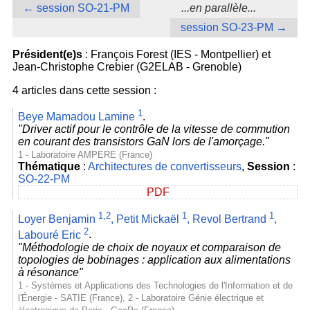
← session SO-21-PM
...en parallèle...
session SO-23-PM →
Président(e)s
: François Forest (IES - Montpellier) et
Jean-Christophe Crebier (G2ELAB - Grenoble)
4 articles dans cette session :
1
Beye Mamadou Lamine
.
"Driver actif pour le contrôle de la vitesse de commution
en courant des transistors GaN lors de l'amorçage."
1 - Laboratoire AMPERE (France)
Thématique
:
Architectures de convertisseurs
,
Session
:
SO-22-PM
PDF
1,2
1
1
Loyer Benjamin
,
Petit Mickaël
,
Revol Bertrand
,
2
Labouré Eric
.
"Méthodologie de choix de noyaux et comparaison de
topologies de bobinages : application aux alimentations
à résonance"
1 - Systèmes et Applications des Technologies de l'Information et de
l'Énergie - SATIE (France), 2 - Laboratoire Génie électrique et