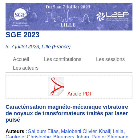
SGE 2023
5–7 juillet 2023, Lille (France)
Accueil
Les contributions
Les sessions
Les auteurs
Article PDF
Caractérisation magnéto-mécanique vibratoire
de noyaux de transformateurs traités par laser
pulsé
Auteurs
:
Salloum Elias
,
Maloberti Olivier
,
Khalij Leila
,
Gautrelet Christophe
,
Bleumers Johan
,
Panier Stéphane